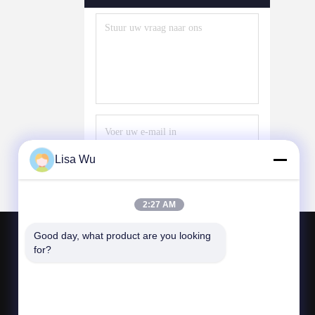
Digitale Signage Vertoning
(31)
Lisa Wu
Stuur
2:27 AM
Good day, what product are you looking 
CONTACT DE V.S.
for?
sales6@lcd18.com
+86-189-22899266