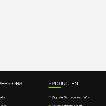
VEER ONS
PRODUCTEN
ofiel
Digitale Signage van WIFI
reis
Touch scherm Kiosk