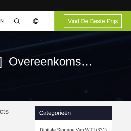
Vind De Beste Prijs
EN
Sleutelwoorden [ touch screen kiosk monitor ] Overeenkomst 0 Producten
cts
Categorieën
Digitale Signage Van WIFI
(331)