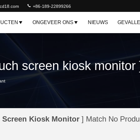
lcd18.com
+86-189-22899266
DUCTEN
ONGEVEER ONS
NIEUWS
GEVALL
ant
 Screen Kiosk Monitor
] Match No Produ