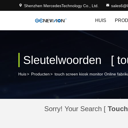
Shenzhen MercedesTechnology Co., Ltd.
sales6@
HUIS
PRO
Huis
>
Producten
>
touch screen kiosk monitor Online fabrik
Sorry! Your Search [
Touch