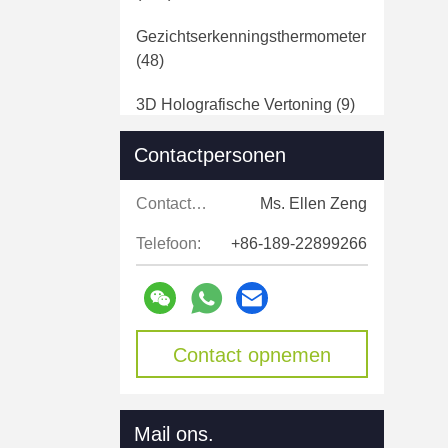
Gezichtserkenningsthermometer
(48)
3D Holografische Vertoning
(9)
Transparante Lcd Showcase
Contactpersonen
(15)
Contactpersonen:
Ms. Ellen Zeng
Open LCD Van Het Kader
Vertoning
(43)
Telefoon:
+86-189-22899266
HD Media Player-Doos
(40)
Het Kader Van Het
Aanrakingsscherm
Contact opnemen
(15)
Touch Screen Digitale Signage
(188)
Mail ons.