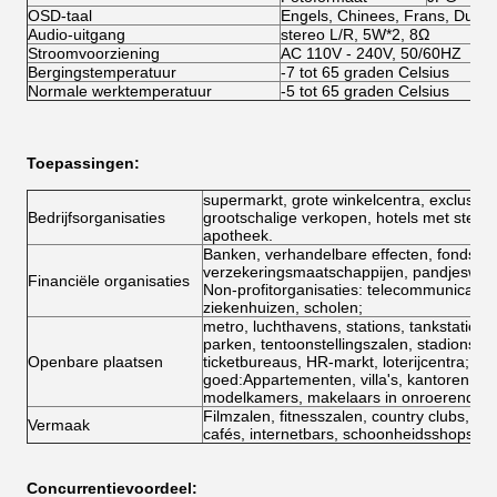
OSD-taal
Engels, Chinees, Frans, Duits,
Audio-uitgang
stereo L/R, 5W*2, 8Ω
Stroomvoorziening
AC 110V - 240V, 50/60HZ
Bergingstemperatuur
-7 tot 65 graden Celsius
Normale werktemperatuur
-5 tot 65 graden Celsius
Toepassingen:
supermarkt, grote winkelcentra, exclusief
Bedrijfsorganisaties
grootschalige verkopen, hotels met sterre
apotheek.
Banken, verhandelbare effecten, fondsen
verzekeringsmaatschappijen, pandjeswink
Financiële organisaties
Non-profitorganisaties: telecommunicatie,
ziekenhuizen, scholen;
metro, luchthavens, stations, tankstations,
parken, tentoonstellingszalen, stadions, 
Openbare plaatsen
ticketbureaus, HR-markt, loterijcentra; o
goed:Appartementen, villa's, kantoren, 
modelkamers, makelaars in onroerend go
Filmzalen, fitnesszalen, country clubs, c
Vermaak
cafés, internetbars, schoonheidsshops, g
Concurrentievoordeel: