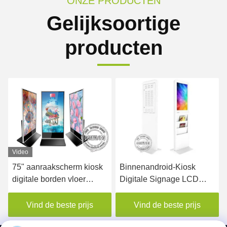
ONZE PRODUCTEN
Gelijksoortige
producten
Video
75" aanraakscherm kiosk
Binnenandroid-Kiosk
digitale borden vloer
Digitale Signage LCD
staande
Monitor die 22 Duim met
reclameapparatuur
Krantenplank adverteren
Vind de beste prijs
Vind de beste prijs