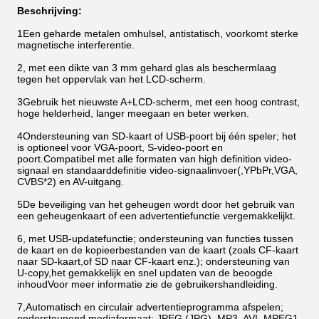
Beschrijving:
1Een geharde metalen omhulsel, antistatisch, voorkomt sterke
magnetische interferentie.
2, met een dikte van 3 mm gehard glas als beschermlaag
tegen het oppervlak van het LCD-scherm.
3Gebruik het nieuwste A+LCD-scherm, met een hoog contrast,
hoge helderheid, langer meegaan en beter werken.
4Ondersteuning van SD-kaart of USB-poort bij één speler; het
is optioneel voor VGA-poort, S-video-poort en
poort.Compatibel met alle formaten van high definition video-
signaal en standaarddefinitie video-signaalinvoer(,YPbPr,VGA,
CVBS*2) en AV-uitgang.
5De beveiliging van het geheugen wordt door het gebruik van
een geheugenkaart of een advertentiefunctie vergemakkelijkt.
6, met USB-updatefunctie; ondersteuning van functies tussen
de kaart en de kopieerbestanden van de kaart (zoals CF-kaart
naar SD-kaart,of SD naar CF-kaart enz.); ondersteuning van
U-copy,het gemakkelijk en snel updaten van de beoogde
inhoudVoor meer informatie zie de gebruikershandleiding.
7,Automatisch en circulair advertentieprogramma afspelen;
ondersteunend mediaformaat: JPEG (JPG), MP3, AVI, MPEG1,