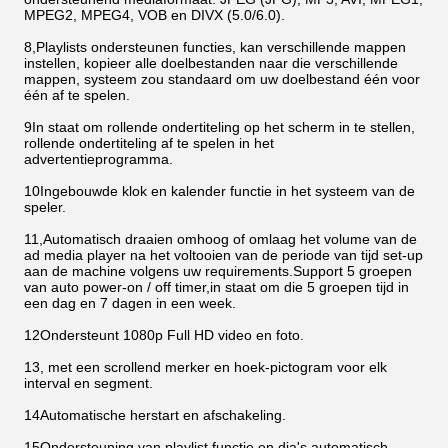
MPEG2, MPEG4, VOB en DIVX (5.0/6.0).
8,Playlists ondersteunen functies, kan verschillende mappen
instellen, kopieer alle doelbestanden naar die verschillende
mappen, systeem zou standaard om uw doelbestand één voor
één af te spelen.
9In staat om rollende ondertiteling op het scherm in te stellen,
rollende ondertiteling af te spelen in het
advertentieprogramma.
10Ingebouwde klok en kalender functie in het systeem van de
speler.
11,Automatisch draaien omhoog of omlaag het volume van de
ad media player na het voltooien van de periode van tijd set-up
aan de machine volgens uw requirements.Support 5 groepen
van auto power-on / off timer,in staat om die 5 groepen tijd in
een dag en 7 dagen in een week.
12Ondersteunt 1080p Full HD video en foto.
13, met een scrollend merker en hoek-pictogram voor elk
interval en segment.
14Automatische herstart en afschakeling.
15Ondersteuning van playlist functie en dia's automatisch