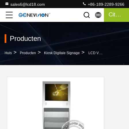
sales6@lcd18.com
+86-189-2289-9266
Citaat
Producten
>
>
>
Huis
Producten
Kiosk Digitale Signage
LCD Van De Krantenplank Van De De Tribunesteun Van De Het Schermtribune 21.5inch Android De Digitale Update Van USB