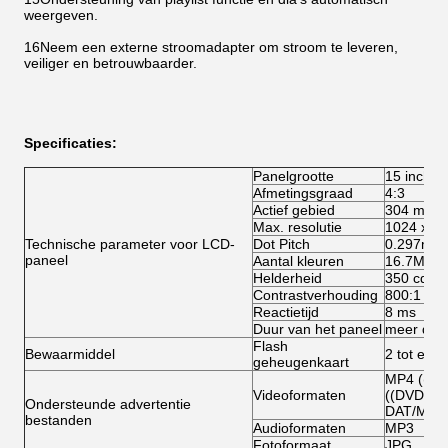
weergeven.
16Neem een externe stroomadapter om stroom te leveren,
veiliger en betrouwbaarder.
Specificaties:
Panelgrootte
15 inch e
Afmetingsgraad
4:3
Actief gebied
304 mm (
Max. resolutie
1024 x 7
Technische parameter voor LCD-
Dot Pitch
0.297mm(
paneel
Aantal kleuren
16.7M
Helderheid
350 cd/m
Contrastverhouding
800:1
Reactietijd
8 ms
Duur van het paneel
meer dan
Flash
Bewaarmiddel
2 tot en 
geheugenkaart
MP4 ((AV
Videoformaten
((DVD:VO
Ondersteunde advertentie
DAT/MPG
bestanden
Audioformaten
MP3
Fotoformaat
JPG