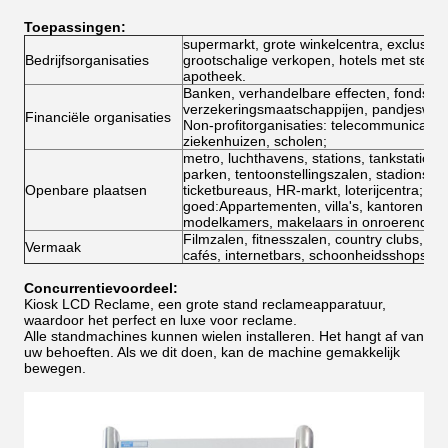
Toepassingen:
supermarkt, grote winkelcentra, exclusief
Bedrijfsorganisaties
grootschalige verkopen, hotels met sterre
apotheek.
Banken, verhandelbare effecten, fondsen
verzekeringsmaatschappijen, pandjeswink
Financiële organisaties
Non-profitorganisaties: telecommunicatie,
ziekenhuizen, scholen;
metro, luchthavens, stations, tankstations,
parken, tentoonstellingszalen, stadions, 
Openbare plaatsen
ticketbureaus, HR-markt, loterijcentra; o
goed:Appartementen, villa's, kantoren, 
modelkamers, makelaars in onroerend go
Filmzalen, fitnesszalen, country clubs, c
Vermaak
cafés, internetbars, schoonheidsshops, g
Concurrentievoordeel:
Kiosk LCD Reclame, een grote stand reclameapparatuur,
waardoor het perfect en luxe voor reclame.
Alle standmachines kunnen wielen installeren. Het hangt af van
uw behoeften. Als we dit doen, kan de machine gemakkelijk
bewegen.