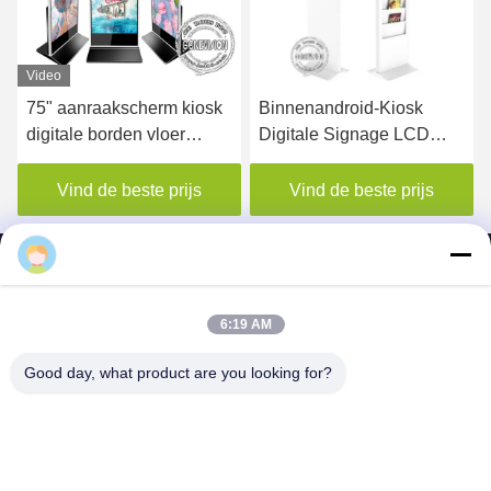
Video
akscherm kiosk
Binnenandroid-Kiosk
65inch dubbel
orden vloer
Digitale Signage LCD
Scherm van d
Monitor die 22 Duim met
Videospelerki
paratuur
Krantenplank adverteren
Reclameteken
e beste prijs
Vind de beste prijs
Vind de be
Signage met V
Leiden Softw
6:19 AM
SHENZHEN MERCEDESTECHNOLOGY CO.,
Good day, what product are you looking for?
LTD.
sales6@lcd18.com