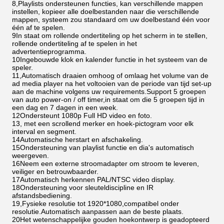
8,Playlists ondersteunen functies, kan verschillende mappen
instellen, kopieer alle doelbestanden naar die verschillende
mappen, systeem zou standaard om uw doelbestand één voor
één af te spelen.
9In staat om rollende ondertiteling op het scherm in te stellen,
rollende ondertiteling af te spelen in het
advertentieprogramma.
10Ingebouwde klok en kalender functie in het systeem van de
speler.
11,Automatisch draaien omhoog of omlaag het volume van de
ad media player na het voltooien van de periode van tijd set-up
aan de machine volgens uw requirements.Support 5 groepen
van auto power-on / off timer,in staat om die 5 groepen tijd in
een dag en 7 dagen in een week.
12Ondersteunt 1080p Full HD video en foto.
13, met een scrollend merker en hoek-pictogram voor elk
interval en segment.
14Automatische herstart en afschakeling.
15Ondersteuning van playlist functie en dia's automatisch
weergeven.
16Neem een externe stroomadapter om stroom te leveren,
veiliger en betrouwbaarder.
17Automatisch herkennen PAL/NTSC video display.
18Ondersteuning voor sleuteldiscipline en IR
afstandsbediening.
19,Fysieke resolutie tot 1920*1080,compatibel onder
resolutie.Automatisch aanpassen aan de beste plaats.
20Het wetenschappelijke gouden hoekontwerp is geadopteerd