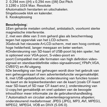
2. 0,294 mm ((H) x 0,294 mm ((W) Dot Pitch
3.
1280 x 1024 Max. Resolutie
4Automatisch herstarten en uitschakelen.
5Ingebouwde klok en kalender.
6. Kioskoplossing
Beschrijving:
1Een geharde metalen omhulsel, antistatisch, voorkomt sterke
magnetische interferentie.
2, met een dikte van 3 mm gehard glas als beschermlaag
tegen het oppervlak van het LCD-scherm.
3Gebruik het nieuwste A+LCD-scherm, met een hoog contrast,
hoge helderheid, langer meegaan en beter werken.
4Ondersteuning van SD-kaart of USB-poort bij één speler; het
is optioneel voor VGA-poort, S-video-poort en
poort.Compatibel met alle formaten van high definition video-
signaal en standaarddefinitie video-signaalinvoer(,YPbPr,VGA,
CVBS*2) en AV-uitgang.
5De beveiliging van het geheugen wordt door het gebruik van
een geheugenkaart of een advertentiefunctie vergemakkelijkt.
6, met USB-updatefunctie; ondersteuning van functies tussen
de kaart en de kopieerbestanden van de kaart (zoals CF-kaart
naar SD-kaart,of SD naar CF-kaart enz.); ondersteuning van
U-copy,het gemakkelijk en snel updaten van de beoogde
inhoudVoor meer informatie zie de gebruikershandleiding.
7,Automatisch en circulair advertentieprogramma afspelen;
ondersteunend mediaformaat: JPEG (JPG), MP3, AVI, MPEG1,
MPEG2, MPEG4, VOB en DIVX (5.0/6.0).