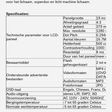
voor het lichaam, superdun en licht machine lichaam.
Specificaties:
Panelgrootte
19 inch e
Afmetingsgraad
4:3
Actief gebied
379 mm (
Max. resolutie
1280 x 1
Technische parameter voor LCD-
Dot Pitch
0.294mm(
paneel
Aantal kleuren
16.7M
Helderheid
500 cd/m
Contrastverhouding
1000:1
Reactietijd
8 ms
Duur van het paneel
meer dan
Flash
Bewaarmiddel
2 tot en 
geheugenkaart
MP4 ((AV
Videoformaten
((DVD:VO
Ondersteunde advertentie
DAT/MPG
bestanden
Audioformaten
MP3
Fotoformaat
JPG
OSD-taal
Engels, Chinees, Frans, Duits,
Audio-uitgang
stereo L/R, 5W*2, 8Ω
Stroomvoorziening
AC 110V - 240V, 50/60HZ
Bergingstemperatuur
-7 tot 65 graden Celsius
Normale werktemperatuur
-5 tot 65 graden Celsius