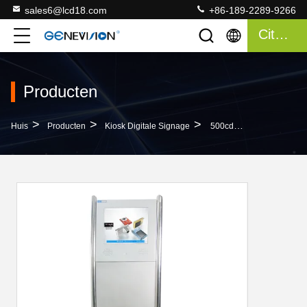
sales6@lcd18.com
+86-189-2289-9266
Citaat
Producten
>
>
>
Huis
Producten
Kiosk Digitale Signage
500cd/m2 Digitale Signage Van De Helderheidskiosk Met Playlist-Functie