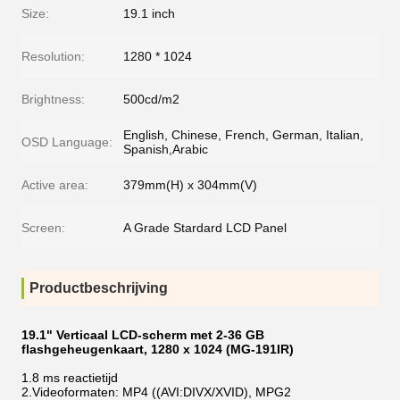
Size:
19.1 inch
Resolution:
1280 * 1024
Brightness:
500cd/m2
English, Chinese, French, German, Italian,
OSD Language:
Spanish,Arabic
Active area:
379mm(H) x 304mm(V)
Screen:
A Grade Stardard LCD Panel
Productbeschrijving
19.1" Verticaal LCD-scherm met 2-36 GB
flashgeheugenkaart, 1280 x 1024 (MG-191IR)
1.8 ms reactietijd
2.Videoformaten: MP4 ((AVI:DIVX/XVID), MPG2