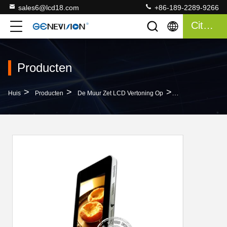
sales6@lcd18.com
+86-189-2289-9266
Citaat
Producten
>
>
>
Huis
Producten
De Muur Zet LCD Vertoning Op
19.1“ Verticale 