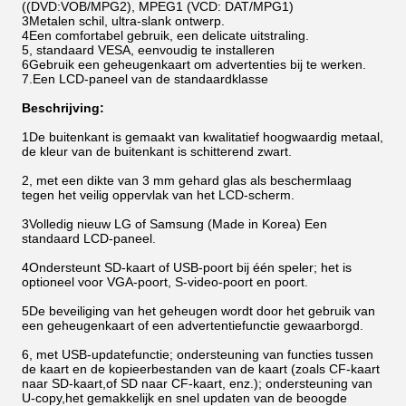
((DVD:VOB/MPG2), MPEG1 (VCD: DAT/MPG1)
3Metalen schil, ultra-slank ontwerp.
4Een comfortabel gebruik, een delicate uitstraling.
5, standaard VESA, eenvoudig te installeren
6Gebruik een geheugenkaart om advertenties bij te werken.
7.
Een LCD-paneel van de standaardklasse
Beschrijving:
1De buitenkant is gemaakt van kwalitatief hoogwaardig metaal,
de kleur van de buitenkant is schitterend zwart.
2, met een dikte van 3 mm gehard glas als beschermlaag
tegen het veilig oppervlak van het LCD-scherm.
3Volledig nieuw LG of Samsung (Made in Korea) Een
standaard LCD-paneel.
4Ondersteunt SD-kaart of USB-poort bij één speler; het is
optioneel voor VGA-poort, S-video-poort en poort.
5De beveiliging van het geheugen wordt door het gebruik van
een geheugenkaart of een advertentiefunctie gewaarborgd.
6, met USB-updatefunctie; ondersteuning van functies tussen
de kaart en de kopieerbestanden van de kaart (zoals CF-kaart
naar SD-kaart,of SD naar CF-kaart, enz.); ondersteuning van
U-copy,het gemakkelijk en snel updaten van de beoogde