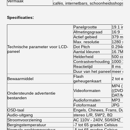
Vermaak
cafés, internetbars, schoonheidsshops, g
Specificaties:
Panelgrootte
19.1 inch
Afmetingsgraad
16:9
Actief gebied
379 mm (
Max. resolutie
1280 x 1
Technische parameter voor LCD-
Dot Pitch
0.294mm(
paneel
Aantal kleuren
16.7M
Helderheid
500 cd/m
Contrastverhouding
1000:1
Reactietijd
8 ms
Duur van het paneel
meer dan
Flash
Bewaarmiddel
2 tot en 
geheugenkaart
MP4 ((AV
Videoformaten
((DVD:VO
Ondersteunde advertentie
DAT/MPG
bestanden
Audioformaten
MP3
Fotoformaat
JPG
OSD-taal
Engels, Chinees, Frans, Duits,
Audio-uitgang
stereo L/R, 5W*2, 8Ω
Stroomvoorziening
AC 110V - 240V, 50/60HZ
Bergingstemperatuur
-7 tot 65 graden Celsius
Normale werktemperatuur
-5 tot 65 graden Celsius