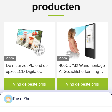
producten
Video
Video
De muur zet Plafond op
400CD/M2 Wandmontage
opzet LCD Digitale
AI Gezichtsherkenning
Menuraad voor
LCD Advertentie lift
Restaurant
digitaal borden display
Vind de beste prijs
Vind de beste prijs
Rose Zhu