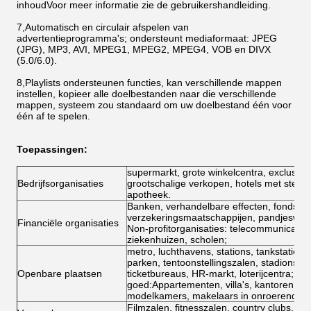
inhoudVoor meer informatie zie de gebruikershandleiding.
7,Automatisch en circulair afspelen van
advertentieprogramma's; ondersteunt mediaformaat: JPEG
(JPG), MP3, AVI, MPEG1, MPEG2, MPEG4, VOB en DIVX
(5.0/6.0).
8,Playlists ondersteunen functies, kan verschillende mappen
instellen, kopieer alle doelbestanden naar die verschillende
mappen, systeem zou standaard om uw doelbestand één voor
één af te spelen.
Toepassingen:
supermarkt, grote winkelcentra, exclusief
Bedrijfsorganisaties
grootschalige verkopen, hotels met sterre
apotheek.
Banken, verhandelbare effecten, fondsen
verzekeringsmaatschappijen, pandjeswink
Financiële organisaties
Non-profitorganisaties: telecommunicatie,
ziekenhuizen, scholen;
metro, luchthavens, stations, tankstations,
parken, tentoonstellingszalen, stadions, 
Openbare plaatsen
ticketbureaus, HR-markt, loterijcentra; o
goed:Appartementen, villa's, kantoren, 
modelkamers, makelaars in onroerend go
Filmzalen, fitnesszalen, country clubs, c