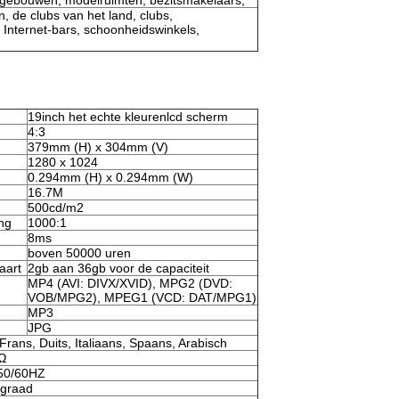
e gebouwen, modelruimten, bezitsmakelaars;
, de clubs van het land, clubs,
 Internet-bars, schoonheidswinkels,
19inch het echte kleurenlcd scherm
4:3
379mm (H) x 304mm (V)
1280 x 1024
0.294mm (H) x 0.294mm (W)
16.7M
500cd/m2
ng
1000:1
8ms
boven 50000 uren
aart
2gb aan 36gb voor de capaciteit
MP4 (AVI: DIVX/XVID), MPG2 (DVD:
VOB/MPG2), MPEG1 (VCD: DAT/MPG1)
MP3
JPG
Frans, Duits, Italiaans, Spaans, Arabisch
8Ω
 50/60HZ
-graad