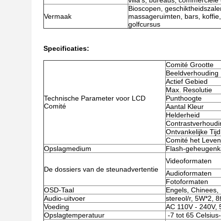
villa's, bureaus, commerciël
Bioscopen, geschiktheidszalen
Vermaak
massageruimten, bars, koffie,
golfcursus
Specificaties:
Comité Grootte
Beeldverhouding
Actief Gebied
Max. Resolutie
Technische Parameter voor LCD
Punthoogte
Comité
Aantal Kleur
Helderheid
Contrastverhoudi
Ontvankelijke Tijd
Comité het Leven
Opslagmedium
Flash-geheugenk
Videoformaten
De dossiers van de steunadvertentie
Audioformaten
Fotoformaten
OSD-Taal
Engels, Chinees, 
Audio-uitvoer
stereol/r, 5W*2, 
Voeding
AC 110V - 240V,
Opslagtemperatuur
-7 tot 65 Celsius