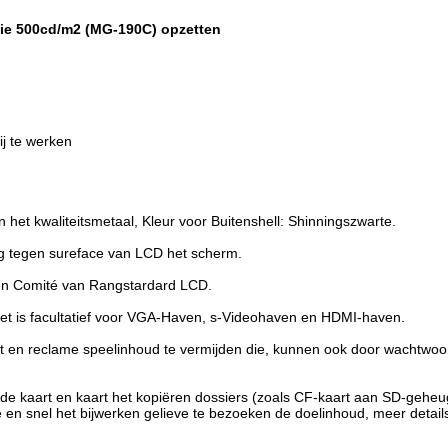
die 500cd/m2 (MG-190C) opzetten
j te werken
 het kwaliteitsmetaal, Kleur voor Buitenshell: Shinningszwarte.
g tegen sureface van LCD het scherm.
en Comité van Rangstardard LCD.
het is facultatief voor VGA-Haven, s-Videohaven en HDMI-haven.
rt en reclame speelinhoud te vermijden die, kunnen ook door wachtwo
de kaart en kaart het kopiëren dossiers (zoals CF-kaart aan SD-geheu
en snel het bijwerken gelieve te bezoeken de doelinhoud, meer detail