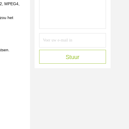
G2, MPEG4,
 zou het
tsen.
Stuur