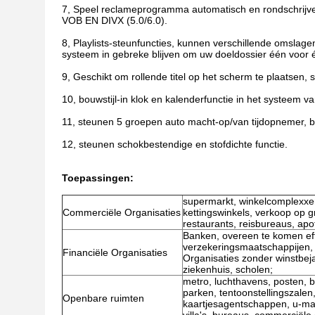
7, Speel reclameprogramma automatisch en rondschrij
VOB EN DIVX (5.0/6.0).
8, Playlists-steunfuncties, kunnen verschillende omslage
systeem in gebreke blijven om uw doeldossier één voor é
9, Geschikt om rollende titel op het scherm te plaatsen, 
10, bouwstijl-in klok en kalenderfunctie in het systeem va
11, steunen 5 groepen auto macht-op/van tijdopnemer, 
12, steunen schokbestendige en stofdichte functie.
Toepassingen:
supermarkt, winkelcomplexxen
Commerciële Organisaties
kettingswinkels, verkoop op gr
restaurants, reisbureaus, apo
Banken, overeen te komen ef
verzekeringsmaatschappijen,
Financiële Organisaties
Organisaties zonder winstbej
ziekenhuis, scholen;
metro, luchthavens, posten, b
parken, tentoonstellingszale
Openbare ruimten
kaartjesagentschappen, u-mark