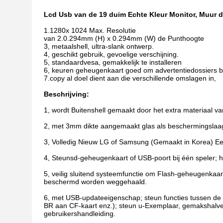
Lcd Usb van de 19 duim Echte Kleur Monitor, Muur 
1.1280x 1024 Max. Resolutie
van 2.0.294mm (H) x 0.294mm (W) de Punthoogte
3, metaalshell, ultra-slank ontwerp.
4, geschikt gebruik, gevoelige verschijning.
5, standaardvesa, gemakkelijk te installeren
6, keuren geheugenkaart goed om advertentiedossiers bi
7.copy al doel dient aan die verschillende omslagen in,
Beschrijving:
1, wordt Buitenshell gemaakt door het extra materiaal van
2, met 3mm dikte aangemaakt glas als beschermingslaa
3, Volledig Nieuw LG of Samsung (Gemaakt in Korea) E
4, Steunsd-geheugenkaart of USB-poort bij één speler; 
5, veilig sluitend systeemfunctie om Flash-geheugenkaa
beschermd worden weggehaald.
6, met USB-updateeigenschap; steun functies tussen de 
BR aan CF-kaart enz.); steun u-Exemplaar, gemakshalve 
gebruikershandleiding.