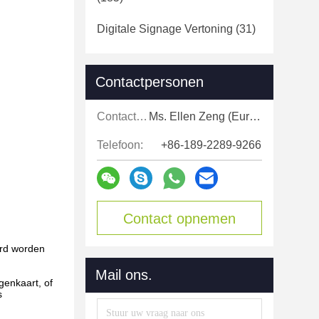
Digitale Signage Vertoning
(31)
Contactpersonen
Contactpersonen:
Ms. Ellen Zeng (Europe, North and Shouth America)
Telefoon:
+86-189-2289-9266
Contact opnemen
ord worden
Mail ons.
genkaart, of
s