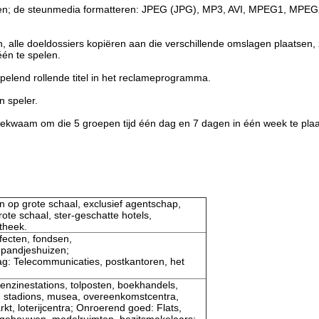
ven; de steunmedia formatteren: JPEG (JPG), MP3, AVI, MPEG1, MPE
n, alle doeldossiers kopiëren aan die verschillende omslagen plaatsen,
én te spelen.
spelend rollende titel in het reclameprogramma.
n speler.
bekwaam om die 5 groepen tijd één dag en 7 dagen in één week te plaa
 op grote schaal, exclusief agentschap,
ote schaal, ster-geschatte hotels,
theek.
fecten, fondsen,
 pandjeshuizen;
ag: Telecommunicaties, postkantoren, het
enzinestations, tolposten, boekhandels,
n, stadions, musea, overeenkomstcentra,
t, loterijcentra; Onroerend goed: Flats,