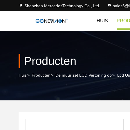
Shenzhen MercedesTechnology Co., Ltd.
sales6@
HUIS
PRO
Producten
Huis
>
Producten
>
De muur zet LCD Vertoning op
>
Lcd Us