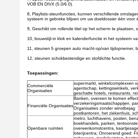
VOB EN DIVX (5.0/6.0).
8, Playlists-steunfuncties, kunnen verschillende omslage
systeem in gebreke blijven om uw doeldossier één voor é
9, Geschikt om rollende titel op het scherm te plaatsen, 
10, bouwstijl-in klok en kalenderfunctie in het systeem va
11, steunen 5 groepen auto macht-op/van tijdopnemer, 
12, steunen schokbestendige en stofdichte functie.
Toepassingen:
supermarkt, winkelcomplexxen op
Commerciële
agentschap, kettingswinkels, ver
Organisaties
geschatte hotels, restaurants, r
Banken, overeen te komen effect
verzekeringsmaatschappijen, pa
Financiële Organisaties
Organisaties zonder winstbejag:
postkantoren, het ziekenhuis, sc
metro, luchthavens, posten, benz
boekhandels, parken, tentoonstel
Openbare ruimten
overeenkomstcentra, kaartjesag
loterijcentra; Onroerend goed: Fl