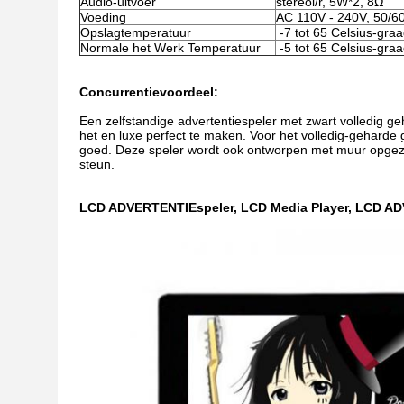
Audio-uitvoer
stereol/r, 5W*2, 8Ω
Voeding
AC 110V - 240V, 50/6
Opslagtemperatuur
-7 tot 65 Celsius-gra
Normale het Werk Temperatuur
-5 tot 65 Celsius-gra
Concurrentievoordeel:
Een zelfstandige advertentiespeler met zwart volledig
het en luxe perfect te maken. Voor het volledig-geharde g
goed. Deze speler wordt ook ontworpen met muur opgeze
steun.
LCD ADVERTENTIEspeler, LCD Media Player, LCD A