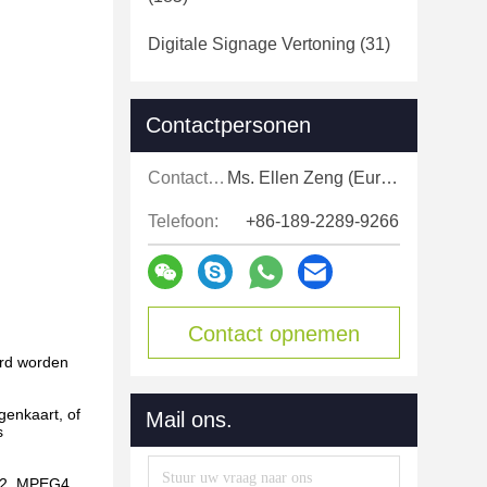
Digitale Signage Vertoning
(31)
Contactpersonen
Contactpersonen:
Ms. Ellen Zeng (Europe, North and Shouth America)
Telefoon:
+86-189-2289-9266
Contact opnemen
ord worden
genkaart, of
Mail ons.
s
G2, MPEG4,