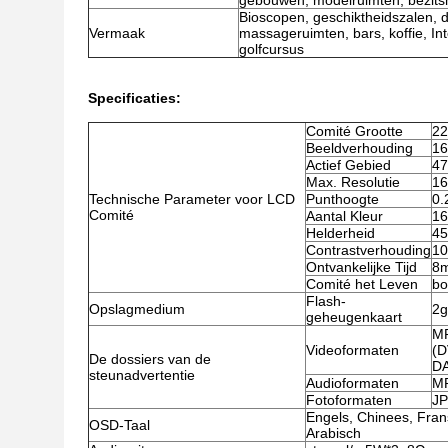
gebouwen, modelruimten, bezits
Bioscopen, geschiktheidszalen, d
Vermaak
massageruimten, bars, koffie, In
golfcursus
Specificaties:
Comité Grootte
22
Beeldverhouding
16
Actief Gebied
47
Max. Resolutie
16
Technische Parameter voor LCD
Punthoogte
0.
Comité
Aantal Kleur
16
Helderheid
45
Contrastverhouding
10
Ontvankelijke Tijd
8
Comité het Leven
bo
Flash-
Opslagmedium
2g
geheugenkaart
MP
Videoformaten
(D
De dossiers van de
D
steunadvertentie
Audioformaten
M
Fotoformaten
J
Engels, Chinees, Frans
OSD-Taal
Arabisch