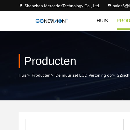
Shenzhen MercedesTechnology Co., Ltd.
sales6@
HUIS
PRO
Producten
Huis
>
Producten
>
De muur zet LCD Vertoning op
>
22inch