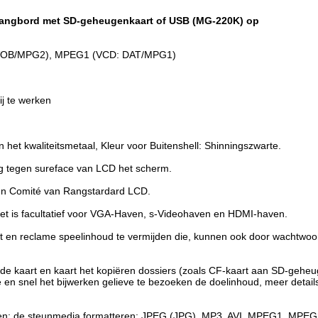
hangbord met SD-geheugenkaart of USB (MG-220K) op
: VOB/MPG2), MPEG1 (VCD: DAT/MPG1)
j te werken
 het kwaliteitsmetaal, Kleur voor Buitenshell: Shinningszwarte.
g tegen sureface van LCD het scherm.
en Comité van Rangstardard LCD.
het is facultatief voor VGA-Haven, s-Videohaven en HDMI-haven.
rt en reclame speelinhoud te vermijden die, kunnen ook door wachtwo
de kaart en kaart het kopiëren dossiers (zoals CF-kaart aan SD-geheu
en snel het bijwerken gelieve te bezoeken de doelinhoud, meer detail
ven; de steunmedia formatteren: JPEG (JPG), MP3, AVI, MPEG1, MPE