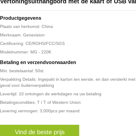
Vertoningsuithangbord met de kaart of USB v
Productgegevens
Plaats van herkomst: China
Merknaam: Genevision
Certificering: CE/ROHS/FCC/SGS
Modelnummer: MG - 220K
Betaling en verzendvoorwaarden
Min. bestelaantal: 50st
Verpakking Details: Ingepakt in karton ten eerste, en dan versterkt me
geval voor buitenverpakking
Levertijd: 10 ontvingen de werkdagen na uw betaling
Betalingscondities: T / T of Western Union
Levering vermogen: 3,000pcs per maand
Vind de beste prijs