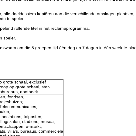
n, alle doeldossiers kopiëren aan die verschillende omslagen plaatsen,
én te spelen.
spelend rollende titel in het reclameprogramma.
n speler.
bekwaam om die 5 groepen tijd één dag en 7 dagen in één week te plaa
 grote schaal, exclusief
koop op grote schaal, ster-
eisbureaus, apotheek.
en, fondsen,
ndjeshuizen;
 Telecommunicaties,
holen;
inestations, tolposten,
lingszalen, stadions, musea,
entschappen, u-markt,
ats, villa's, bureaus, commerciële