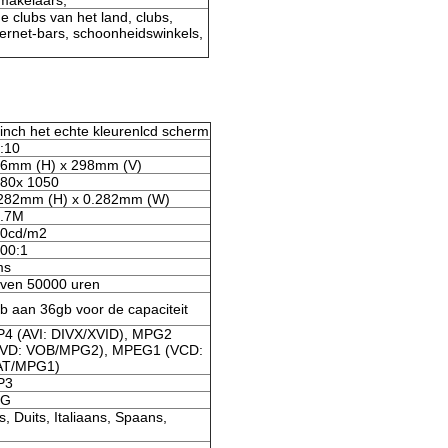
makelaars;
e clubs van het land, clubs,
ternet-bars, schoonheidswinkels,
inch het echte kleurenlcd scherm
:10
6mm (H) x 298mm (V)
80x 1050
282mm (H) x 0.282mm (W)
.7M
0cd/m2
00:1
ms
ven 50000 uren
b aan 36gb voor de capaciteit
4 (AVI: DIVX/XVID), MPG2
VD: VOB/MPG2), MPEG1 (VCD:
AT/MPG1)
P3
PG
, Duits, Italiaans, Spaans,