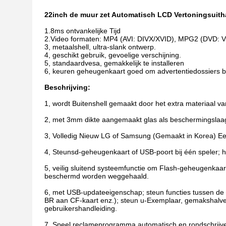
22inch de muur zet Automatisch LCD Vertoningsuit
1.8ms ontvankelijke Tijd
2.Video formaten: MP4 (AVI: DIVX/XVID), MPG2 (DVD
3, metaalshell, ultra-slank ontwerp.
4, geschikt gebruik, gevoelige verschijning.
5, standaardvesa, gemakkelijk te installeren
6, keuren geheugenkaart goed om advertentiedossiers bi
Beschrijving:
1, wordt Buitenshell gemaakt door het extra materiaal van
2, met 3mm dikte aangemaakt glas als beschermingslaa
3, Volledig Nieuw LG of Samsung (Gemaakt in Korea) E
4, Steunsd-geheugenkaart of USB-poort bij één speler; 
5, veilig sluitend systeemfunctie om Flash-geheugenkaa
beschermd worden weggehaald.
6, met USB-updateeigenschap; steun functies tussen de 
BR aan CF-kaart enz.); steun u-Exemplaar, gemakshalve 
gebruikershandleiding.
7, Speel reclameprogramma automatisch en rondschrij