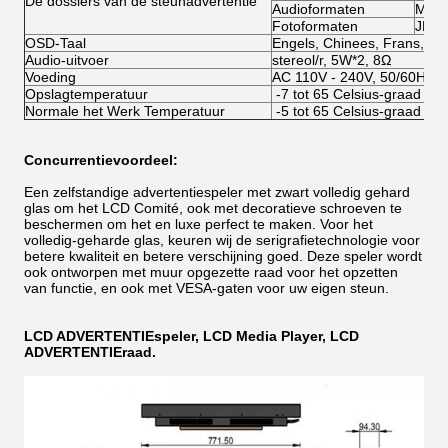
De dossiers van de steunadvertentie
Audioformaten
MP3
Fotoformaten
JPG
OSD-Taal
Engels, Chinees, Frans, Dui
Audio-uitvoer
stereol/r, 5W*2, 8Ω
Voeding
AC 110V - 240V, 50/60HZ
Opslagtemperatuur
-7 tot 65 Celsius-graad
Normale het Werk Temperatuur
-5 tot 65 Celsius-graad
Concurrentievoordeel:
Een zelfstandige advertentiespeler met zwart volledig gehard
glas om het LCD Comité, ook met decoratieve schroeven te
beschermen om het en luxe perfect te maken. Voor het
volledig-geharde glas, keuren wij de serigrafietechnologie voor
betere kwaliteit en betere verschijning goed. Deze speler wordt
ook ontworpen met muur opgezette raad voor het opzetten
van functie, en ook met VESA-gaten voor uw eigen steun.
LCD ADVERTENTIEspeler, LCD Media Player, LCD
ADVERTENTIEraad.