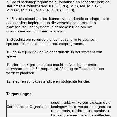
7, Speel reclameprogramma automatisch en rondschrijven; de
steunmedia formatteren: JPEG (JPG), MP3, AVI, MPEG1,
MPEG2, MPEG4, VOB EN DIVX (5.0/6.0).
8, Playlists-steunfuncties, kunnen verschillende omslagen, alle
doeldossiers kopiëren aan die verschillende omslagen
plaatsen, zou het systeem in gebreke blijven om uw
doeldossier één voor één te spelen.
9, Geschikt om rollende titel op het scherm te plaatsen,
spelend rollende titel in het reclameprogramma.
10, bouwstijl-in klok en kalenderfunctie in het systeem van
speler.
11, steunen 5 groepen auto macht-op/van tijdopnemer,
bekwaam om die 5 groepen tijd één dag en 7 dagen in één
week te plaatsen.
12, steunen schokbestendige en stofdichte functie.
Toepassingen:
supermarkt, winkelcomplexxen op grote 
Commerciële Organisaties
kettingswinkels, verkoop op grote schaal
restaurants, reisbureaus, apotheek.
Banken, overeen te komen effecten, fo