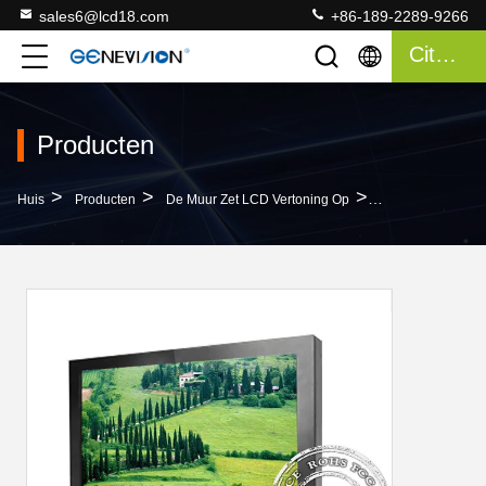
sales6@lcd18.com
+86-189-2289-9266
Citaat
Producten
>
>
>
Huis
Producten
De Muur Zet LCD Vertoning Op
De Muur Van 136