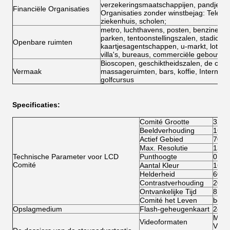
verzekeringsmaatschappijen, pandjeshu
Financiële Organisaties
Organisaties zonder winstbejag: Teleco
ziekenhuis, scholen;
metro, luchthavens, posten, benzinestat
parken, tentoonstellingszalen, stadion
Openbare ruimten
kaartjesagentschappen, u-markt, loterij
villa's, bureaus, commerciële gebouwen
Bioscopen, geschiktheidszalen, de clubs
Vermaak
massageruimten, bars, koffie, Internet-
golfcursus
Specificaties:
Comité Grootte
32in
Beeldverhouding
16:9
Actief Gebied
700m
Max. Resolutie
1366
Technische Parameter voor LCD
Punthoogte
0.51
Comité
Aantal Kleur
16.7
Helderheid
600c
Contrastverhouding
2000
Ontvankelijke Tijd
8ms
Comité het Leven
bove
Opslagmedium
Flash-geheugenkaart
2gb a
MP4 
Videoformaten
VOB/