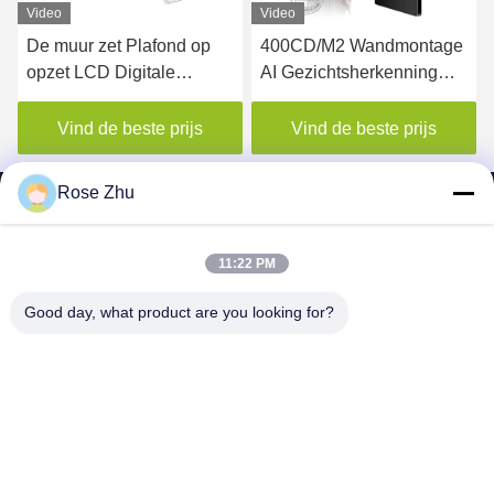
Video
Video
De muur zet Plafond op
400CD/M2 Wandmontage
opzet LCD Digitale
AI Gezichtsherkenning
Menuraad voor
LCD Advertentie lift
Restaurant
digitaal borden display
Vind de beste prijs
Vind de beste prijs
Rose Zhu
11:22 PM
SHENZHEN MERCEDESTECHNOLOGY CO.,
Good day, what product are you looking for?
LTD.
sales6@lcd18.com
+86-189-2289-9266
4/F, Bouwd, GongChuangYing-Industrieterrein, Baodan-Road