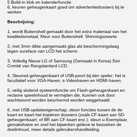
5.Build-in klok en kalenderfunctie
6, keuren geheugenkaart goed om advertentiedossiers bij te
werken
Beschrijving:
1, wordt Buitenshell gemaakt door het extra materiaal van het
kwaliteitsmetaal, Kleur voor Buitenshell: Shinningszwarte.
2, met 3mm dikte aangemaakt glas als beschermingslaag
tegen sureface van LCD het scherm.
3, Volledig Nieuw LG of Samsung (Gemaakt in Korea) Een
Comité van Rangstardard LCD.
4, Steunsd-geheugenkaart of USB-poort bij één speler; het is
facultatief voor VGA-Haven, s-Videohaven en HDMI-haven.
5, veilig sluitend systeemfunctie om Flash-geheugenkaart en
reclame speelinhoud te vermijden die, kunnen ook door
wachtwoord worden beschermd worden weggehaald.
6, met USB-updateeigenschap; steun functies tussen de de
kaart en kaart het kopiëren dossiers (zoals CF-kaart aan SD-
geheugenkaart, of BR aan CF-kaart enz.); steun u-Exemplaar,
gemakshalve en snel het bijwerken gelieve te bezoeken de
doelinhoud, meer details gebruikershandleiding.