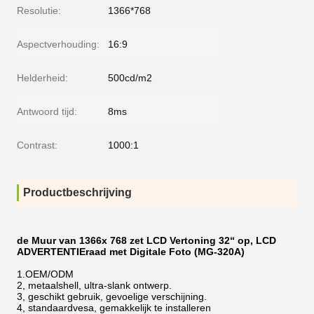
Resolutie:
1366*768
Aspectverhouding:
16:9
Helderheid:
500cd/m2
Antwoord tijd:
8ms
Contrast:
1000:1
Productbeschrijving
de Muur van 1366x 768 zet LCD Vertoning 32“ op, LCD
ADVERTENTIEraad met Digitale Foto (MG-320A)
1.OEM/ODM
2, metaalshell, ultra-slank ontwerp.
3, geschikt gebruik, gevoelige verschijning.
4, standaardvesa, gemakkelijk te installeren