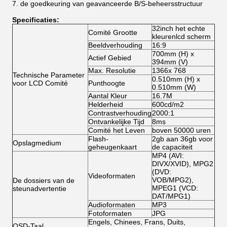
de goedkeuring van geavanceerde B/S-beheersstructuur
Specificaties:
32inch het echte
Comité Grootte
kleurenlcd scherm
Beeldverhouding
16:9
700mm (H) x
Actief Gebied
394mm (V)
Max. Resolutie
1366x 768
Technische Parameter
0.510mm (H) x
voor LCD Comité
Punthoogte
0.510mm (W)
Aantal Kleur
16.7M
Helderheid
600cd/m2
Contrastverhouding
2000:1
Ontvankelijke Tijd
8ms
Comité het Leven
boven 50000 uren
Flash-
2gb aan 36gb voor
Opslagmedium
geheugenkaart
de capaciteit
MP4 (AVI:
DIVX/XVID), MPG2
(DVD:
Videoformaten
VOB/MPG2),
De dossiers van de
MPEG1 (VCD:
steunadvertentie
DAT/MPG1)
Audioformaten
MP3
Fotoformaten
JPG
Engels, Chinees, Frans, Duits,
OSD-Taal