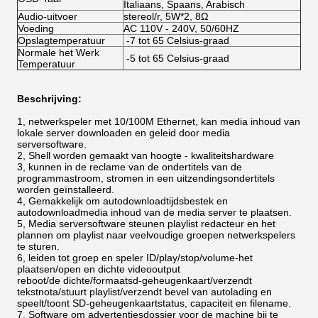
Italiaans, Spaans, Arabisch
Audio-uitvoer
stereol/r, 5W*2, 8Ω
Voeding
AC 110V - 240V, 50/60HZ
Opslagtemperatuur
-7 tot 65 Celsius-graad
Normale het Werk
-5 tot 65 Celsius-graad
Temperatuur
Beschrijving:
1, netwerkspeler met 10/100M Ethernet, kan media inhoud van
lokale server downloaden en geleid door media
serversoftware.
2, Shell worden gemaakt van hoogte - kwaliteitshardware
3, kunnen in de reclame van de ondertitels van de
programmastroom, stromen in een uitzendingsondertitels
worden geïnstalleerd.
4, Gemakkelijk om autodownloadtijdsbestek en
autodownloadmedia inhoud van de media server te plaatsen.
5, Media serversoftware steunen playlist redacteur en het
plannen om playlist naar veelvoudige groepen netwerkspelers
te sturen.
6, leiden tot groep en speler ID/play/stop/volume-het
plaatsen/open en dichte videooutput
reboot/de dichte/formaatsd-geheugenkaart/verzendt
tekstnota/stuurt playlist/verzendt bevel van autolading en
speelt/toont SD-geheugenkaartstatus, capaciteit en filename.
7, Software om advertentiesdossier voor de machine bij te