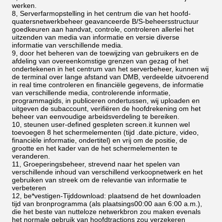
werken.
8, Serverfarmopstelling in het centrum die van het hoofd-
quatersnetwerkbeheer geavanceerde B/S-beheersstructuur
goedkeuren aan handvat, controle, controleren allerlei het
uitzenden van media van informatie en versie diverse
informatie van verschillende media.
9, door het beheren van de toewijzing van gebruikers en de
afdeling van overeenkomstige grenzen van gezag of het
ondertekenen in het centrum van het serverbeheer, kunnen wij
de terminal over lange afstand van DMB, verdeelde uitvoerend
in real time controleren en financiële gegevens, de informatie
van verschillende media, controlerende informatie,
programmagids, in publiceren ondertussen, wij uploaden en
uitgeven de subaccount, verifiëren de hoofdrekening om het
beheer van eenvoudige arbeidsverdeling te bereiken.
10, steunen user-defined gespleten screen.it kunnen wel
toevoegen 8 het schermelementen (tijd .date.picture, video,
financiële informatie, ondertitel) en vrij om de positie, de
grootte en het kader van de het schermelementen te
veranderen.
11, Groeperingsbeheer, strevend naar het spelen van
verschillende inhoud van verschillend verkoopnetwerk en het
gebruiken van streek om de relevantie van informatie te
verbeteren
12, be*vestigen-Tijddownload: plaatsend de het downloaden
tijd van bronprogramma (als plaatsings00:00 aan 6:00 a.m.),
die het beste van nutteloze netwerkbron zou maken evenals
het normale gebruik van hoofdtractions zou verzekeren