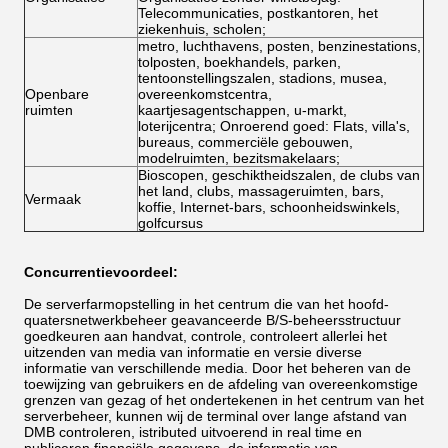
Telecommunicaties, postkantoren, het
ziekenhuis, scholen;
metro, luchthavens, posten, benzinestations,
tolposten, boekhandels, parken,
tentoonstellingszalen, stadions, musea,
Openbare
overeenkomstcentra,
ruimten
kaartjesagentschappen, u-markt,
loterijcentra; Onroerend goed: Flats, villa's,
bureaus, commerciële gebouwen,
modelruimten, bezitsmakelaars;
Bioscopen, geschiktheidszalen, de clubs van
het land, clubs, massageruimten, bars,
Vermaak
koffie, Internet-bars, schoonheidswinkels,
golfcursus
Concurrentievoordeel:
De serverfarmopstelling in het centrum die van het hoofd-
quatersnetwerkbeheer geavanceerde B/S-beheersstructuur
goedkeuren aan handvat, controle, controleert allerlei het
uitzenden van media van informatie en versie diverse
informatie van verschillende media. Door het beheren van de
toewijzing van gebruikers en de afdeling van overeenkomstige
grenzen van gezag of het ondertekenen in het centrum van het
serverbeheer, kunnen wij de terminal over lange afstand van
DMB controleren, istributed uitvoerend in real time en