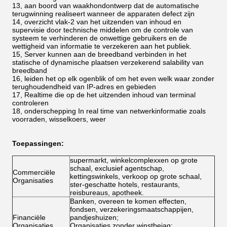
13, aan boord van waakhondontwerp dat de automatische
terugwinning realiseert wanneer de apparaten defect zijn
14, overzicht vlak-2 van het uitzenden van inhoud en
supervisie door technische middelen om de controle van
systeem te verhinderen de onwettige gebruikers en de
wettigheid van informatie te verzekeren aan het publiek.
15, Server kunnen aan de breedband verbinden in het
statische of dynamische plaatsen verzekerend salability van
breedband
16, leiden het op elk ogenblik of om het even welk waar zonder
terughoudendheid van IP-adres en gebieden
17, Realtime die op de het uitzenden inhoud van terminal
controleren
18, onderschepping In real time van netwerkinformatie zoals
voorraden, wisselkoers, weer
Toepassingen:
supermarkt, winkelcomplexxen op grote
schaal, exclusief agentschap,
Commerciële
kettingswinkels, verkoop op grote schaal,
Organisaties
ster-geschatte hotels, restaurants,
reisbureaus, apotheek.
Banken, overeen te komen effecten,
fondsen, verzekeringsmaatschappijen,
Financiële
pandjeshuizen;
Organisaties
Organisaties zonder winstbejag: