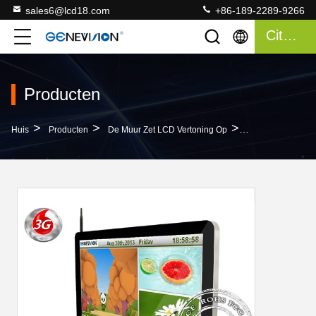
sales6@lcd18.com
+86-189-2289-9266
Citaat
Producten
>
>
>
Huis
Producten
De Muur Zet LCD Vertoning Op
1366x 768 Digita