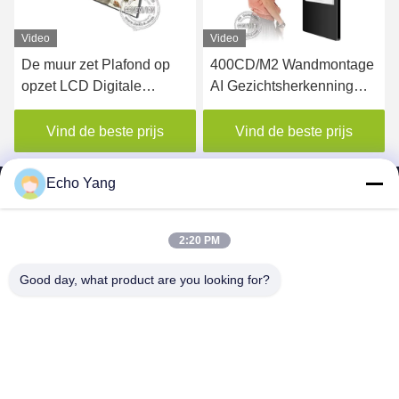
Video
400CD/M2 Wandmontage
450nits LCD-advertentie-
AI Gezichtsherkenning
display Digitaal poster
LCD Advertentie lift
digitaal borden display
Vind de beste prijs
Vind de beste prijs
Echo Yang
2:20 PM
SHENZHEN MERCEDESTECHNOLOGY CO.,
Good day, what product are you looking for?
LTD.
sales6@lcd18.com
+86-189-2289-9266