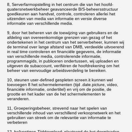
8, Serverfarmopstelling in het centrum die van het hoofd-
quatersnetwerkbeheer geavanceerde B/S-beheersstructuur
goedkeuren aan handvat, controle, controleren allerlei het
uitzenden van media van informatie en versie diverse
informatie van verschillende media.
9, door het beheren van de toewijzing van gebruikers en de
afdeling van overeenkomstige grenzen van gezag of het
ondertekenen in het centrum van
het
serverbeheer, kunnen wij
de terminal over lange afstand van DMB, verdeelde uitvoerend
in real time controleren en financiële gegevens, de informatie
van verschillende media, controlerende informatie,
programmagids, in publiceren
ondertussen, wij uploaden en
uitgeven de subaccount, verifiëren de hoofdrekening om het
beheer van eenvoudige arbeidsverdeling te bereiken.
10, steunen user-defined gespleten screen.it kunnen wel
toevoegen 8 het schermelementen (tijd .date.picture, video,
financiële informatie, ondertitel) en vrij om de positie, de
grootte en het kader van de het schermelementen te
veranderen.
11, Groeperingsbeheer, strevend naar het spelen van
verschillende inhoud van verschillend verkoopnetwerk en het
gebruiken van streek om de relevantie van informatie te
verbeteren
12, be*vestigen-Tijddownload: plaatsend de het downloaden