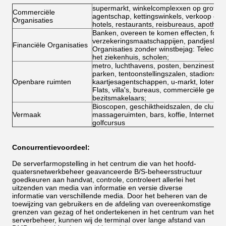
supermarkt, winkelcomplexxen op grote sc
Commerciële
agentschap, kettingswinkels, verkoop op g
Organisaties
hotels, restaurants, reisbureaus, apothee
Banken, overeen te komen effecten, fond
verzekeringsmaatschappijen, pandjeshuiz
Financiële Organisaties
Organisaties zonder winstbejag: Telecomm
het ziekenhuis, scholen;
metro, luchthavens, posten, benzinestatio
parken, tentoonstellingszalen, stadions,
Openbare ruimten
kaartjesagentschappen, u-markt, loterijc
Flats, villa's, bureaus, commerciële geb
bezitsmakelaars;
Bioscopen, geschiktheidszalen, de clubs v
Vermaak
massageruimten, bars, koffie, Internet-ba
golfcursus
Concurrentievoordeel:
De serverfarmopstelling in het centrum die van het hoofd-
quatersnetwerkbeheer geavanceerde B/S-beheersstructuur
goedkeuren aan handvat, controle, controleert allerlei het
uitzenden van media van informatie en versie diverse
informatie van verschillende media. Door het beheren van de
toewijzing van gebruikers en de afdeling van overeenkomstige
grenzen van gezag of het ondertekenen in het centrum van het
serverbeheer, kunnen wij de terminal over lange afstand van