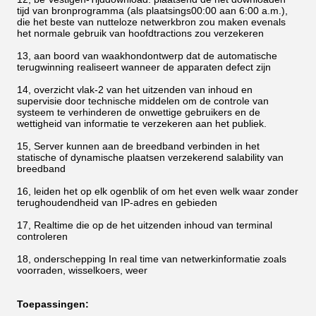
tijd van bronprogramma (als plaatsings00:00 aan 6:00 a.m.),
die het beste van nutteloze netwerkbron zou maken evenals
het normale gebruik van hoofdtractions zou verzekeren
13, aan boord van waakhondontwerp dat de automatische
terugwinning realiseert wanneer de apparaten defect zijn
14, overzicht vlak-2 van het uitzenden van inhoud en
supervisie door technische middelen om de controle van
systeem te verhinderen de onwettige gebruikers en de
wettigheid van informatie te verzekeren aan het publiek.
15, Server kunnen aan de breedband verbinden in het
statische of dynamische plaatsen verzekerend salability van
breedband
16, leiden het op elk ogenblik of om het even welk waar zonder
terughoudendheid van IP-adres en gebieden
17, Realtime die op de het uitzenden inhoud van terminal
controleren
18, onderschepping In real time van netwerkinformatie zoals
voorraden, wisselkoers, weer
Toepassingen: