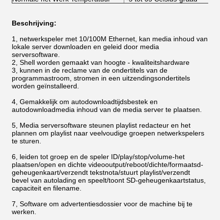
Beschrijving:
1, netwerkspeler met 10/100M Ethernet, kan media inhoud van
lokale server downloaden en geleid door media
serversoftware.
2, Shell worden gemaakt van hoogte - kwaliteitshardware
3, kunnen in de reclame van de ondertitels van de
programmastroom, stromen in een uitzendingsondertitels
worden geïnstalleerd.
4, Gemakkelijk om autodownloadtijdsbestek en
autodownloadmedia inhoud van de media server te plaatsen.
5, Media serversoftware steunen playlist redacteur en het
plannen om playlist naar veelvoudige groepen netwerkspelers
te sturen.
6, leiden tot groep en de speler ID/play/stop/volume-het
plaatsen/open en dichte videooutput/reboot/dichte/formaatsd-
geheugenkaart/verzendt tekstnota/stuurt playlist/verzendt
bevel van autolading en speelt/toont SD-geheugenkaartstatus,
capaciteit en filename.
7, Software om advertentiesdossier voor de machine bij te
werken.