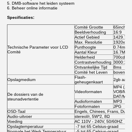
DMB-software het leiden systeem
Beheer online informatie
Specificaties:
Comité Grootte
65inch he
Beeldverhouding
16:9
Actief Gebied
1429.7mm
Max. Resolutie
1920x 10
Technische Parameter voor LCD
Punthoogte
0.74mm (
Comité
Aantal Kleur
16.7M
Helderheid
700cd/m2
Contrastverhouding
3000:1
Ontvankelijke Tijd
8ms
Comité het Leven
boven 50
Flash-
Opslagmedium
2gb aan 3
geheugenkaart
MP4 (AVI
Videoformaten
VOB/MPG
De dossiers van de
DAT/MPG
steunadvertentie
Audioformaten
MP3
Fotoformaten
JPG
OSD-Taal
Engels, Chinees, Frans, Duits,
Audio-uitvoer
stereol/r, 5W*2, 8Ω
Voeding
AC 110V - 240V, 50/60HZ
Opslagtemperatuur
-7 tot 65 Celsius-graad
Normale het Werk Temperatuur
-5 tot 65 Celsius-graad