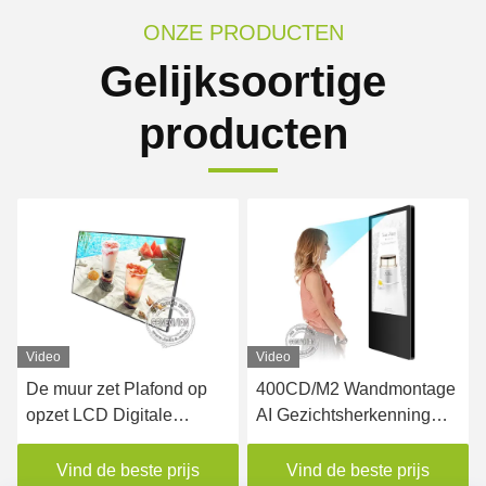
ONZE PRODUCTEN
Gelijksoortige
producten
Video
400CD/M2 Wandmontage
450nits LCD-advertentie-
AI Gezichtsherkenning
display Digitaal poster
LCD Advertentie lift
digitaal borden display
Vind de beste prijs
Vind de beste prijs