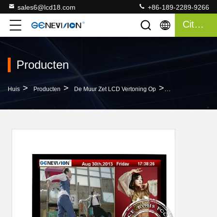
sales6@lcd18.com
+86-189-2289-9266
Citaat
Producten
>
>
>
Huis
Producten
De Muur Zet LCD Vertoning Op
55inch Digitale 