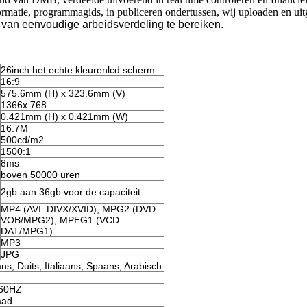
formatie, programmagids, in publiceren ondertussen, wij uploaden en ui
van eenvoudige arbeidsverdeling te bereiken.
26inch het echte kleurenlcd scherm
16:9
575.6mm (H) x 323.6mm (V)
1366x 768
0.421mm (H) x 0.421mm (W)
16.7M
500cd/m2
1500:1
8ms
boven 50000 uren
2gb aan 36gb voor de capaciteit
MP4 (AVI: DIVX/XVID), MPG2 (DVD:
VOB/MPG2), MPEG1 (VCD:
DAT/MPG1)
MP3
JPG
ns, Duits, Italiaans, Spaans, Arabisch
/60HZ
aad