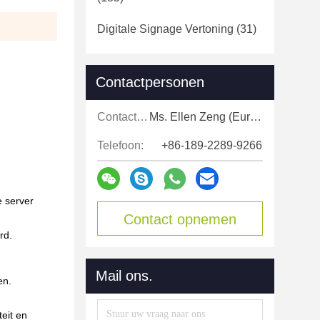
Digitale Signage Vertoning
(31)
Contactpersonen
Contactpersonen:
Ms. Ellen Zeng (Europe, North and Shouth America)
Telefoon:
+86-189-2289-9266
 server
Contact opnemen
rd.
Mail ons.
en.
eit en