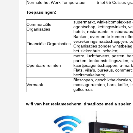
Normale het Werk Temperatuur
-5 tot 65 Celsius-gr
Toepassingen:
supermarkt, winkelcomplexxen o
Commerciële
agentschap, kettingswinkels, ve
Organisaties
hotels, restaurants, reisbureau
Banken, overeen te komen effe
verzekeringsmaatschappijen, p
Financiële Organisaties
Organisaties zonder winstbejag
het ziekenhuis, scholen;
metro, luchthavens, posten, ben
parken, tentoonstellingszalen,
Openbare ruimten
kaartjesagentschappen, u-markt
Flats, villa's, bureaus, comme
bezitsmakelaars;
Bioscopen, geschiktheidszalen, 
Vermaak
massageruimten, bars, koffie, I
golfcursus
wifi van het reclamescherm, draadloze media speler, 