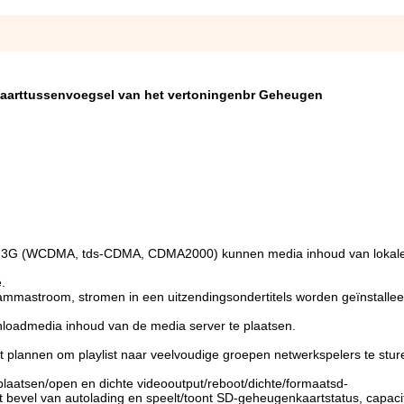
 Kaarttussenvoegsel van het vertoningenbr Geheugen
of 3G (WCDMA, tds-CDMA, CDMA2000) kunnen media inhoud van lokale
.
rammastroom, stromen in een uitzendingsondertitels worden geïnstallee
loadmedia inhoud van de media server te plaatsen.
et plannen om playlist naar veelvoudige groepen netwerkspelers te stur
 plaatsen/open en dichte videooutput/
reboot/dichte/formaatsd-
t bevel van autolading en speelt/toont SD-geheugenkaartstatus, capacit