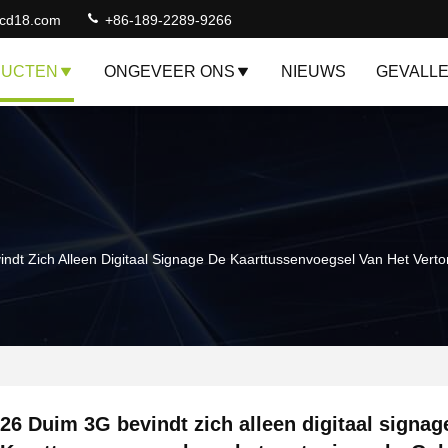
lcd18.com
+86-189-2289-9266
DUCTEN
ONGEVEER ONS
NIEUWS
GEVALL
ndt Zich Alleen Digitaal Signage De Kaarttussenvoegsel Van Het Ver
26 Duim 3G bevindt zich alleen digitaal signag