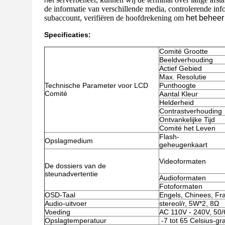
het
de informatie van verschillende media, controlerende in
subaccount, verifiëren de hoofdrekening om
het beheer 
Specificaties:
Comité Grootte
Beeldverhouding
Actief Gebied
Max. Resolutie
Technische Parameter voor LCD
Punthoogte
Comité
Aantal Kleur
Helderheid
Contrastverhouding
Ontvankelijke Tijd
Comité het Leven
Flash-
Opslagmedium
geheugenkaart
Videoformaten
De dossiers van de
steunadvertentie
Audioformaten
Fotoformaten
OSD-Taal
Engels, Chinees, Fra
Audio-uitvoer
stereol/r, 5W*2, 8Ω
Voeding
AC 110V - 240V, 50
Opslagtemperatuur
-7 tot 65 Celsius-gr