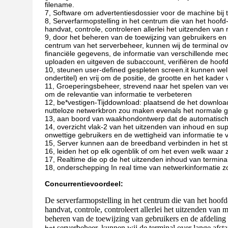
filename.
7, Software om advertentiesdossier voor de machine bij 
8, Serverfarmopstelling in het centrum die van het ho
handvat, controle, controleren allerlei het uitzenden van
9, door het beheren van de toewijzing van gebruikers e
centrum van het serverbeheer, kunnen wij de terminal ov
financiële gegevens, de informatie van verschillende med
uploaden en uitgeven de subaccount, verifiëren de hoof
10, steunen user-defined gespleten screen.it kunnen wel 
ondertitel) en vrij om de positie, de grootte en het kad
11, Groeperingsbeheer, strevend naar het spelen van ve
om de relevantie van informatie te verbeteren
12, be*vestigen-Tijddownload: plaatsend de het download
nutteloze netwerkbron zou maken evenals het normale g
13, aan boord van waakhondontwerp dat de automatische 
14, overzicht vlak-2 van het uitzenden van inhoud en su
onwettige gebruikers en de wettigheid van informatie te 
15, Server kunnen aan de breedband verbinden in het st
16, leiden het op elk ogenblik of om het even welk waa
17, Realtime die op de het uitzenden inhoud van termina
18, onderschepping In real time van netwerkinformatie z
Concurrentievoordeel:
De serverfarmopstelling in het centrum die van het hoo
handvat, controle, controleert allerlei het uitzenden van
beheren van de toewijzing van gebruikers en de afdelin
serverbeheer, kunnen wij de terminal over lange afst