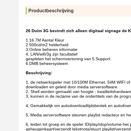
Productbeschrijving
26 Duim 3G bevindt zich alleen digitaal signage de
1.16.7M Aantal Kleur
2.500cd/m2 helderheid
3.Online beheren informatie
4, LAN/wifi/3g zijn facultatief
gespleten het schermvertoning van 5.Support.
6.DMB beheersysteem
Beschrijving:
1, de netwerkspeler met 10/100M Ethernet, 54M WIFI 
downloaden en geleid door media serversoftware.
2, Shell worden gemaakt van hoogte - kwaliteitshardware
3, kunnen in de reclame van de ondertitels van de prog
4, Gemakkelijk om autodownloadtijdsbestek en autodown
5, Media serversoftware steunen playlist redacteur en h
6, leiden tot groep en de speler ID/play/stop/volume-het
geheugenkaart/verzendt tekstnota/stuurt playlist/verzend