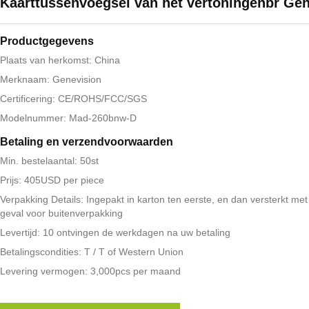
Kaarttussenvoegsel van het vertoningenbr Ge
Productgegevens
Plaats van herkomst: China
Merknaam: Genevision
Certificering: CE/ROHS/FCC/SGS
Modelnummer: Mad-260bnw-D
Betaling en verzendvoorwaarden
Min. bestelaantal: 50st
Prijs: 405USD per piece
Verpakking Details: Ingepakt in karton ten eerste, en dan versterkt me
geval voor buitenverpakking
Levertijd: 10 ontvingen de werkdagen na uw betaling
Betalingscondities: T / T of Western Union
Levering vermogen: 3,000pcs per maand