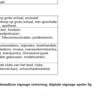
aad
p grote schaal, exclusief
rkoop op grote schaal, ster-geschatte
s, apotheek.
cten, fondsen,
andjeshuizen;
: Telecommunicaties, postkantoren,
zinestations, tolposten, boekhandels,
 stadions, musea, overeenkomstcentra,
, loterijcentra; Onroerend goed:
rciële gebouwen, modelruimten,
de clubs van het land, clubs,
nternet-bars, schoonheidswinkels,
draadloze signage vertoning, digitale signage speler 3g