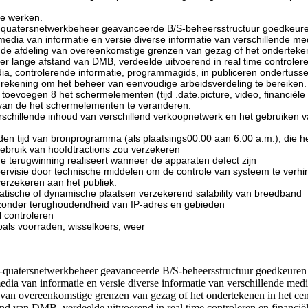
te werken.
ofd-quatersnetwerkbeheer geavanceerde B/S-beheersstructuur goedkeur
 media van informatie en versie diverse informatie van verschillende me
n de afdeling van overeenkomstige grenzen van gezag of het onderteke
er lange afstand van DMB, verdeelde uitvoerend in real time controler
ia, controlerende informatie, programmagids, in publiceren ondertusse
drekening om het beheer van eenvoudige arbeidsverdeling te bereiken.
toevoegen 8 het schermelementen (tijd .date.picture, video, financiële 
er van de het schermelementen te veranderen.
rschillende inhoud van verschillend verkoopnetwerk en het gebruiken v
en tijd van bronprogramma (als plaatsings00:00 aan 6:00 a.m.), die h
ebruik van hoofdtractions zou verzekeren
terugwinning realiseert wanneer de apparaten defect zijn
pervisie door technische middelen om de controle van systeem te verh
verzekeren aan het publiek.
atische of dynamische plaatsen verzekerend salability van breedband
r zonder terughoudendheid van IP-adres en gebieden
l controleren
oals voorraden, wisselkoers, weer
fd-quatersnetwerkbeheer geavanceerde B/S-beheersstructuur goedkeuren
 media van informatie en versie diverse informatie van verschillende med
g van overeenkomstige grenzen van gezag of het ondertekenen in het ce
and van DMB, verdeelde uitvoerend in real time controleren en financië