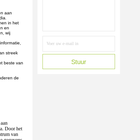
en aan
dia.
nen in het
en en
n, wij
informatie,
an streek
Stuur
et beste van
inderen de
 aan
ia. Door het
ntrum van
le gegevens,