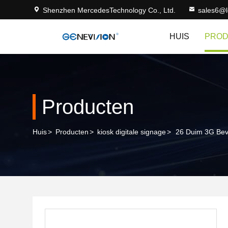
Shenzhen MercedesTechnology Co., Ltd.
sales6@
HUIS
PRO
Producten
Huis
>
Producten
>
kiosk digitale signage
>
26 Duim 3G Bevi