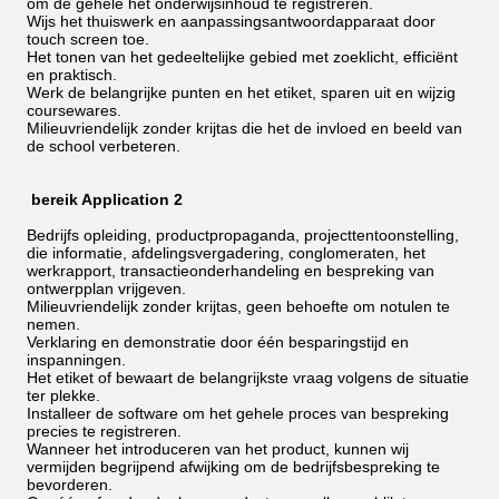
om de gehele het onderwijsinhoud te registreren.
Wijs het thuiswerk en aanpassingsantwoordapparaat door
touch screen toe.
Het tonen van het gedeeltelijke gebied met zoeklicht, efficiënt
en praktisch.
Werk de belangrijke punten en het etiket, sparen uit en wijzig
coursewares.
Milieuvriendelijk zonder krijtas die het de invloed en beeld van
de school verbeteren.
bereik Application 2
Bedrijfs opleiding, productpropaganda, projecttentoonstelling,
die informatie, afdelingsvergadering, conglomeraten, het
werkrapport, transactieonderhandeling en bespreking van
ontwerpplan vrijgeven.
Milieuvriendelijk zonder krijtas, geen behoefte om notulen te
nemen.
Verklaring en demonstratie door één besparingstijd en
inspanningen.
Het etiket of bewaart de belangrijkste vraag volgens de situatie
ter plekke.
Installeer de software om het gehele proces van bespreking
precies te registreren.
Wanneer het introduceren van het product, kunnen wij
vermijden begrijpend afwijking om de bedrijfsbespreking te
bevorderen.