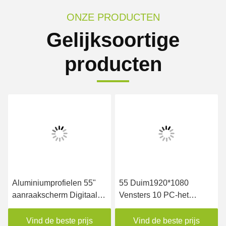
ONZE PRODUCTEN
Gelijksoortige
producten
Aluminiumprofielen 55"
55 Duim1920*1080
aanraakscherm Digitaal
Vensters 10 PC-het
signage Led scherm
Bureau3g
Display 500cd/M2
Internetverbinding van de
Vind de beste prijs
Vind de beste prijs