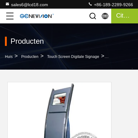
sales6@lcd18.com
+86-189-2289-9266
Citaat
Producten
>
>
>
Huis
Producten
Touch Screen Digitale Signage
22" Digital Touch