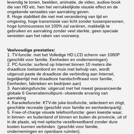
levendig te tonen, beelden, animatie, de video, audioe-book
die van HD etc. hen het verrukkelijkste visuele effect en de
ongekende sensaties van aanraking geven.
Hoge stabiliteit die niet met verandering van tijd en
omgeving, hoge transmissie van licht zonder tussenpersonen,
hoge luminousness tot 100% zal variëren, makkelijk te
gebruiken en aanraking zonder veel sterkte, geen speciale
vereisten aan het raken van voorwerp.
Veelvoudige prestaties:
TV-functie: met het Volledige HD LCD scherm van 1080P
(geschikt voor familie, Eenheden en ondernemingen)
PC-functie: surfend op Internet binnen 10 meters die
draadloze toetsenbord en muis met behulp van, wordt
uitgerust paste de draadloze die verbinding aan Internet,
tegelijkertijd met draadloze handschriftraad voor familie,
Eenheden, fabrieken en bedrijven aan)
Aanrakingsfunctie: uitgerust met het meest geavanceerde
globale 6 Generatiemultipunt--vloeiende ervaring van
aanraking
Karaokefunctie: KTV-de juke-boxfunctie, selecteert en zingt,
geschikte recreatie (geschikt voor familie en eenhedenpartij).
Free-of-charge visuele telefoonfunctie: geen kwestie waar,
in binnen- en buitenland of binnen en buiten de provincie, uit of
in de plaats, wij met optische vezelbreedband zonder dure
kosten kunnen verbinden. (geschikt voor familie,
ondernemingen en openbare ruimten).