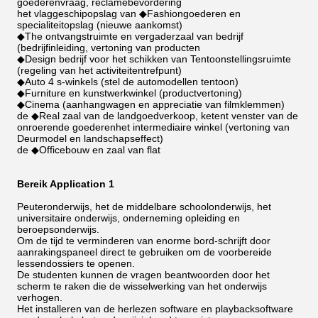
goederenvraag, reclamebevordering
het vlaggeschipopslag van ◆Fashiongoederen en
specialiteitopslag (nieuwe aankomst)
◆The ontvangstruimte en vergaderzaal van bedrijf
(bedrijfinleiding, vertoning van producten
◆Design bedrijf voor het schikken van Tentoonstellingsruimte
(regeling van het activiteitentrefpunt)
◆Auto 4 s-winkels (stel de automodellen tentoon)
◆Furniture en kunstwerkwinkel (productvertoning)
◆Cinema (aanhangwagen en appreciatie van filmklemmen)
de ◆Real zaal van de landgoedverkoop, ketent venster van de
onroerende goederenhet intermediaire winkel (vertoning van
Deurmodel en landschapseffect)
de ◆Officebouw en zaal van flat
Bereik Application 1
Peuteronderwijs, het de middelbare schoolonderwijs, het
universitaire onderwijs, onderneming opleiding en
beroepsonderwijs.
Om de tijd te verminderen van enorme bord-schrijft door
aanrakingspaneel direct te gebruiken om de voorbereide
lessendossiers te openen.
De studenten kunnen de vragen beantwoorden door het
scherm te raken die de wisselwerking van het onderwijs
verhogen.
Het installeren van de herlezen software en playbacksoftware