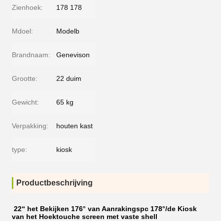
Zienhoek:
178 178
Mdoel:
Modelb
Brandnaam:
Genevison
Grootte:
22 duim
Gewicht:
65 kg
Verpakking:
houten kast
type:
kiosk
Productbeschrijving
22“ het Bekijken 176° van Aanrakingspc 178°/de Kiosk
van het Hoektouche screen met vaste shell