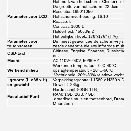
Het merk van het scherm: Chimei (in Taiw
De grootte van het scherm: 22 duim
Resolutie: 1680*1050
Parameter voor LCD
Het schermverhouding: 16:10
Reactie: 5
Contrast: 1000:1
Helderheid: 450cd/m2
Het bekijken hoek: 178°/176° (H/V)
Parameter voor
De meest geavanceerde scherm-vrij-stro
touchscreen
zesde generatie nieuwe infrarode multi-aa
Chinese, Engelse, Spaanse, Russische, Du
OSD-taal
enz.
Macht
AC 110V~240V, 50/60HZ
Werkende temperatuur: 0°C-40°C
Werkend milieu
opslagtemperatuur: - 20°C-60°C
Vochtigheid: 20%-80% relatieve vochtighe
grootte (L x W x H)
Verpakkingsgrootte: L1580 x H250 x D6
en gewicht
Gewicht: 28kg
Harde schijf: 80GB-1TB;
RAM: 1GB, 2GB, 4GB;
Facultatief Punt
draadloos muis en toetsenbord, Draadloze
Muursteun.