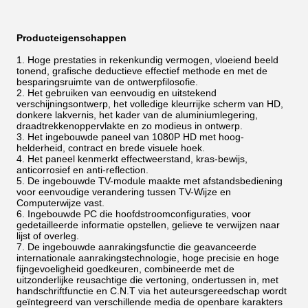
Producteigenschappen
Hoge prestaties in rekenkundig vermogen, vloeiend beeld
tonend, grafische deductieve effectief methode en met de
besparingsruimte van de ontwerpfilosofie.
Het gebruiken van eenvoudig en uitstekend
verschijningsontwerp, het volledige kleurrijke scherm van HD,
donkere lakvernis, het kader
van
de
aluminiumlegering,
draadtrekkenoppervlakte en zo modieus in ontwerp.
Het ingebouwde paneel van 1080P HD met hoog-
helderheid, contract en brede visuele hoek.
Het paneel kenmerkt effectweerstand, kras-bewijs,
anticorrosief en anti-reflection.
De ingebouwde TV-module maakte met afstandsbediening
voor eenvoudige verandering tussen TV-Wijze en
Computerwijze vast.
Ingebouwde PC die hoofdstroomconfiguraties, voor
gedetailleerde informatie opstellen, gelieve te verwijzen naar
lijst of overleg.
De ingebouwde aanrakingsfunctie die geavanceerde
internationale aanrakingstechnologie, hoge precisie en hoge
fijngevoeligheid goedkeuren, combineerde met de
uitzonderlijke reusachtige die vertoning, ondertussen in, met
handschriftfunctie en C.N.T via het auteursgereedschap wordt
geïntegreerd van verschillende media de openbare karakters