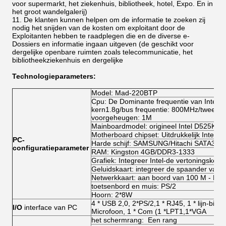
voor supermarkt, het ziekenhuis, bibliotheek, hotel, Expo. En in
het groot wandelgalerij)
De klanten kunnen helpen om de informatie te zoeken zij
nodig het snijden van de kosten om exploitant door de
Exploitanten hebben te raadplegen die en de diverse e-
Dossiers en informatie ingaan uitgeven (de geschikt voor
dergelijke openbare ruimten zoals telecommunicatie, het
bibliotheekziekenhuis en dergelijke
Technologieparameters:
Model: Mad-220BTP
Cpu: De Dominante frequentie van Intel A
kern1.8g/bus frequentie: 800MHz/tweede
voorgeheugen: 1M
Mainboardmodel: origineel Intel D525KT
Motherboard chipset: Uitdrukkelijk Intel N
PC-
Harde schijf: SAMSUNG/Hitachi SATA3.
configuratieparameter
RAM: Kingston 4GB/DDR3-1333
Grafiek: Integreer Intel-de vertoningske
Geluidskaart: integreer de spaander van
Netwerkkaart: aan boord van 100 M - Ethe
toetsenbord en muis: PS/2
Hoorn: 2*8W
4 * USB 2,0, 2*PS/2,1 * RJ45, 1 * lijn-binne
I/O
interface van PC
Microfoon, 1 * Com (1 *LPT1,1*VGA
het schermrang: Een rang