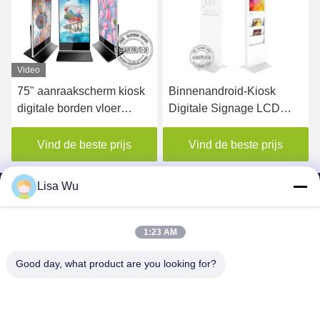
Video
75" aanraakscherm kiosk
Binnenandroid-Kiosk
digitale borden vloer
Digitale Signage LCD
staande
Monitor die 22 Duim met
reclameapparatuur
Krantenplank adverteren
Vind de beste prijs
Vind de beste prijs
Lisa Wu
1:23 AM
SHENZHEN MERCEDESTECHNOLOGY CO.,
Good day, what product are you looking for?
LTD.