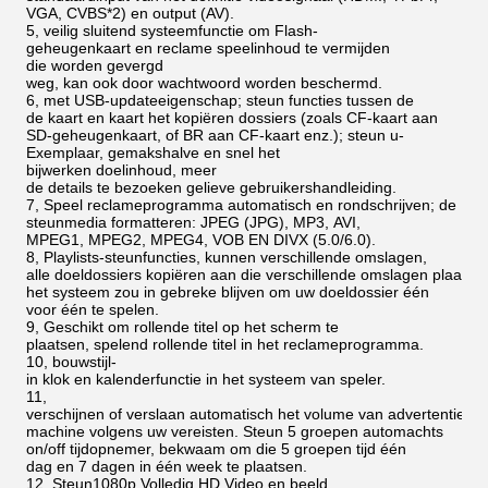
VGA, CVBS*2) en output (AV).
5, veilig sluitend systeemfunctie om Flash-
geheugenkaart en reclame speelinhoud te vermijden
die worden gevergd
weg, kan ook door wachtwoord worden beschermd.
6, met USB-updateeigenschap; steun functies tussen de
de
kaart en kaart het kopiëren dossiers (zoals CF-kaart aan
SD-geheugenkaart, of BR aan CF-kaart enz.);
steun u-
Exemplaar, gemakshalve en snel het
bijwerken doelinhoud, meer
de details te bezoeken gelieve gebruikershandleiding.
7, Speel reclameprogramma automatisch en rondschrijven; de
steunmedia formatteren: JPEG (JPG), MP3, AVI,
MPEG1, MPEG2, MPEG4, VOB EN DIVX (5.0/6.0).
8, Playlists-steunfuncties, kunnen verschillende omslagen,
alle doeldossiers kopiëren aan die verschillende omslagen plaatse
het systeem zou in gebreke blijven om uw doeldossier één
voor één te spelen.
9, Geschikt om rollende titel op het scherm te
plaatsen, spelend rollende titel in het reclameprogramma.
10, bouwstijl-
in klok en kalenderfunctie in het systeem van speler.
11,
verschijnen of verslaan automatisch het volume van advertentieme
machine volgens uw vereisten. Steun 5 groepen automachts
on/off tijdopnemer, bekwaam om die 5
groepen tijd één
dag en 7 dagen in één week te plaatsen.
12, Steun1080p Volledig HD Video en beeld.