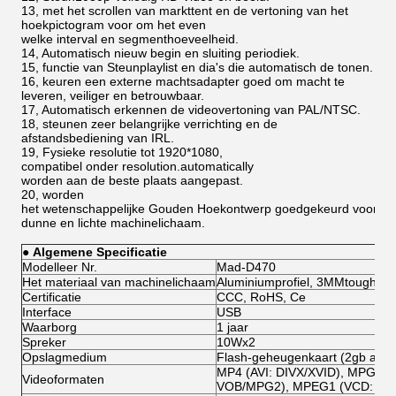
13, met het scrollen van markttent en de vertoning van het
hoekpictogram voor om het even
welke interval en segmenthoeveelheid.
14, Automatisch nieuw begin en sluiting periodiek.
15, functie van Steunplaylist en dia's die automatisch de tonen.
16, keuren een externe machtsadapter goed om macht te
leveren, veiliger en betrouwbaar.
17, Automatisch erkennen de videovertoning van PAL/NTSC.
18, steunen zeer belangrijke verrichting en de
afstandsbediening van IRL.
19, Fysieke resolutie tot 1920*1080,
compatibel onder resolution.automatically
worden aan de beste plaats aangepast.
20, worden
het wetenschappelijke Gouden Hoekontwerp goedgekeurd voor het
dunne en lichte machinelichaam.
● Algemene Specificatie
Modelleer Nr.
Mad-D470
Het materiaal van machinelichaam
Aluminiumprofiel, 3MMtoughene
Certificatie
CCC, RoHS, Ce
Interface
USB
Waarborg
1 jaar
Spreker
10Wx2
Opslagmedium
Flash-geheugenkaart (2gb aan 3
MP4 (AVI: DIVX/XVID), MPG2 (
Videoformaten
VOB/MPG2), MPEG1 (VCD: DA