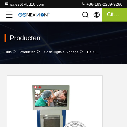
sales6@lcd18.com
+86-189-2289-9266
Citaat
Producten
>
>
>
Huis
Producten
Kiosk Digitale Signage
De Kiosk Digitale Signage Van De Vloertribune Binnen Met Aanrakingslcd Het Scherm