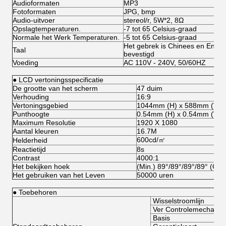
Audioformaten
MP3
Fotoformaten
JPG, bmp
Audio-uitvoer
stereol/r, 5W*2, 8Ω
Opslagtemperaturen.
-7 tot 65 Celsius-graad
Normale het Werk Temperaturen.
-5 tot 65 Celsius-graad
Het gebrek is Chinees en Enge
Taal
bevestigd
Voeding
AC 110V - 240V, 50/60HZ
● LCD vertoningsspecificatie
De grootte van het scherm
47 duim
Verhouding
16:9
Vertoningsgebied
1044mm (H) x 588mm (V)
Punthoogte
0.54mm (H) x 0.54mm (W)
Maximum Resolutie
1920 X 1080
Aantal kleuren
16.7M
600cd/㎡
Helderheid
Reactietijd
8s
Contrast
4000:1
Het bekijken hoek
(Min.) 89°/89°/89°/89° (CR
Het gebruiken van het Leven
50000 uren
● Toebehoren
Wisselstroomlijn
Ver Controlemechani
Basis