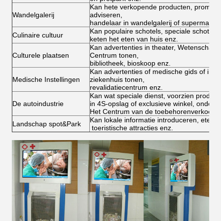
Kan hete verkopende producten, promotie
Wandelgalerij
adviseren,
handelaar in wandelgalerij of supermarkt.
Kan populaire schotels, speciale schotels
Culinaire cultuur
keten het eten van huis enz.
Kan advertenties in theater, Wetenschap
Culturele plaatsen
Centrum tonen,
bibliotheek, bioskoop enz.
Kan advertenties of medische gids of infor
Medische Instellingen
ziekenhuis tonen,
revalidatiecentrum enz.
Kan wat speciale dienst, voorzien producte
De autoindustrie
in 4S-opslag of exclusieve winkel, onder
Het Centrum van de toebehorenverkoop e
Kan lokale informatie introduceren, etend 
Landschap spot&Park
toeristische attracties enz.