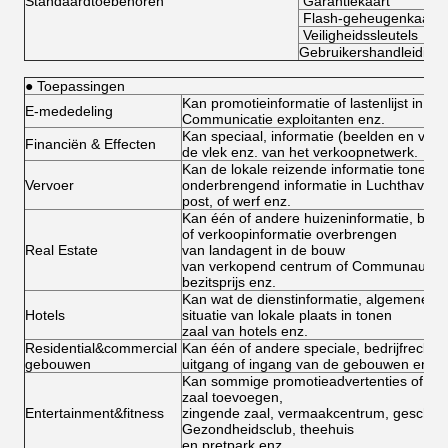
Standaardtoebehoren
Garantiekaart
Flash-geheugenkaart
Veiligheidssleutels
Gebruikershandleiding
● Toepassingen
Kan promotieinformatie of lastenlijst in d
E-mededeling
Communicatie exploitanten enz.
Kan speciaal, informatie (beelden en video
Financiën & Effecten
de vlek enz. van het verkoopnetwerk.
Kan de lokale reizende informatie tonen,
Vervoer
onderbrengend informatie in Luchthaven,
post, of werf enz.
Kan één of andere huizeninformatie, bevo
of verkoopinformatie overbrengen
Real Estate
van landagent in de bouw
van verkopend centrum of Communautair
bezitsprijs enz.
Kan wat de dienstinformatie, algemene
Hotels
situatie van lokale plaats in tonen
zaal van hotels enz.
Residential&commercial
Kan één of andere speciale, bedrijfreclame
gebouwen
uitgang of ingang van de gebouwen enz.
Kan sommige promotieadvertenties of acti
zaal toevoegen,
Entertainment&fitness
zingende zaal, vermaakcentrum, geschikt
Gezondheidsclub, theehuis
en pretpark enz.