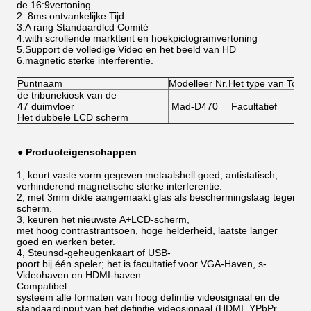
de 16:9vertoning
2.
8ms ontvankelijke Tijd
3.A rang Standaardlcd Comité
4.with scrollende markttent en hoekpictogramvertoning
5.Support de volledige Video en het beeld van HD
6.magnetic
sterke interferentie.
Puntnaam
Modelleer Nr.
Het type van Touc
de tribunekiosk van de
47 duimvloer
Mad-D470
Facultatief
Het dubbele LCD scherm
●
Producteigenschappen
1, keurt vaste vorm gegeven metaalshell goed, antistatisch,
verhinderend magnetische sterke interferentie.
2, met 3mm dikte aangemaakt glas als beschermingslaag tegen de
scherm.
3, keuren het nieuwste A+LCD-scherm,
met hoog contrastrantsoen, hoge helderheid, laatste langer
goed en werken beter.
4, Steunsd-geheugenkaart of USB-
poort bij één speler; het is facultatief voor VGA-Haven, s-
Videohaven en HDMI-haven.
Compatibel
systeem alle formaten van hoog definitie videosignaal en de
standaardinput van
het
definitie videosignaal (HDMI, YPbPr,