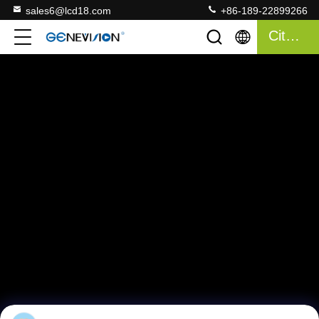
sales6@lcd18.com
+86-189-22899266
Citaat