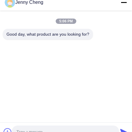
Jenny Cheng
5:06 PM
Good day, what product are you looking for?
Het Scherm Digitale Signage van de 18.5 Duimaanraking met
8ms Ontvankelijke Tijd
De muur zet LCD Vertoning op
2024-12-16
197 Meningen